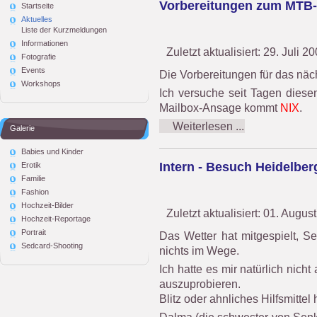
Vorbereitungen zum MTB-M
Startseite
Aktuelles
Liste der Kurzmeldungen
Informationen
Zuletzt aktualisiert: 29. Juli 2
Fotografie
Events
Die Vorbereitungen für das näc
Workshops
Ich versuche seit Tagen diese
Mailbox-Ansage kommt
NIX
.
Weiterlesen ...
Galerie
Babies und Kinder
Intern - Besuch Heidelber
Erotik
Familie
Fashion
Hochzeit-Bilder
Zuletzt aktualisiert: 01. Augus
Hochzeit-Reportage
Portrait
Das Wetter hat mitgespielt, 
Sedcard-Shooting
nichts im Wege.
Ich hatte es mir natürlich nic
auszuprobieren.
Blitz oder ahnliches Hilfsmitte
Dalma (die schwester von Senk